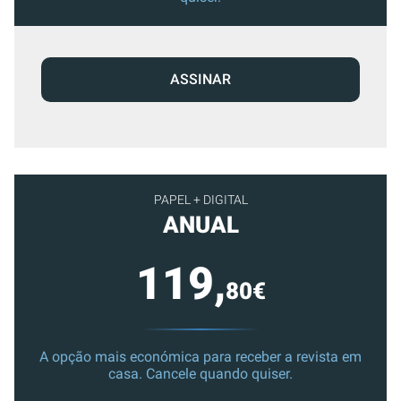
ASSINAR
PAPEL + DIGITAL
ANUAL
119,
80€
A opção mais económica para receber a revista em
casa. Cancele quando quiser.