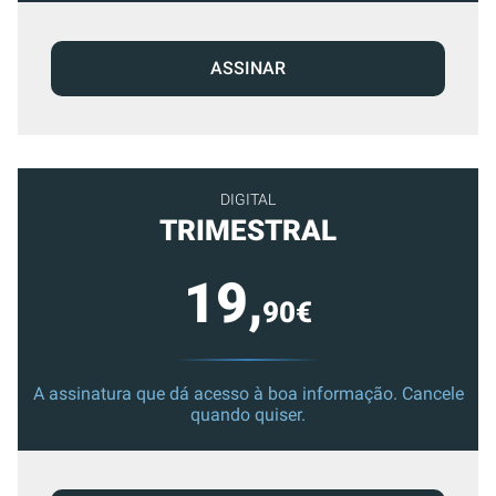
ASSINAR
DIGITAL
TRIMESTRAL
19,
90€
A assinatura que dá acesso à boa informação. Cancele
quando quiser.