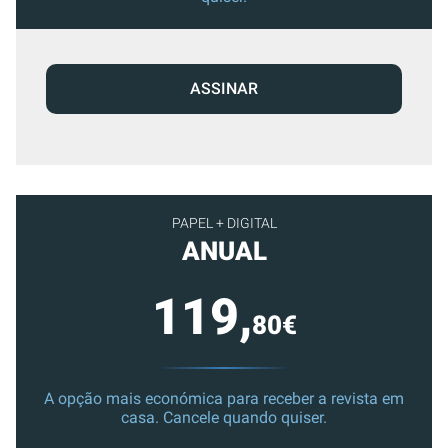
ASSINAR
PAPEL + DIGITAL
ANUAL
119,
80€
A opção mais económica para receber a revista em
casa. Cancele quando quiser.