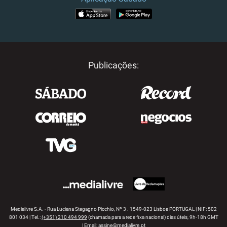
APP STORE
GOOGLE PLAY
Publicações:
Medialivre S.A. - Rua Luciana Stegagno Picchio, Nº 3 . 1549-023 Lisboa PORTUGAL | NIF: 502
801 034 | Tel.:
(+351) 210 494 999
(chamada para a rede fixa nacional) dias úteis, 9h-18h GMT
| Email:
assine@medialivre.pt