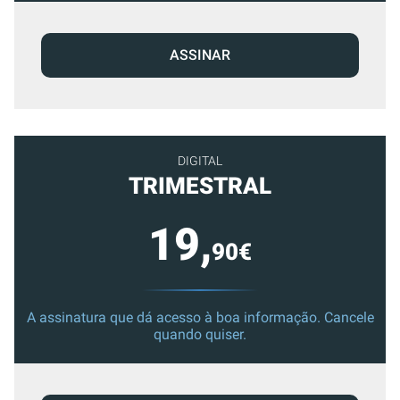
ASSINAR
DIGITAL
TRIMESTRAL
19,
90€
A assinatura que dá acesso à boa informação. Cancele
quando quiser.