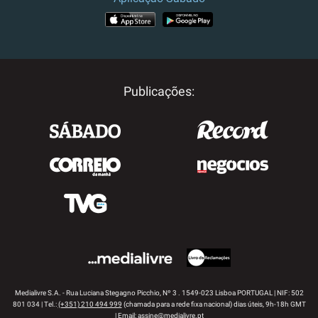
APP STORE
GOOGLE PLAY
Publicações:
Medialivre S.A. - Rua Luciana Stegagno Picchio, Nº 3 . 1549-023 Lisboa PORTUGAL | NIF: 502
801 034 | Tel.:
(+351) 210 494 999
(chamada para a rede fixa nacional) dias úteis, 9h-18h GMT
| Email:
assine@medialivre.pt