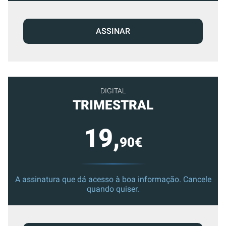
ASSINAR
DIGITAL
TRIMESTRAL
19,
90€
A assinatura que dá acesso à boa informação. Cancele
quando quiser.