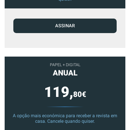
ASSINAR
PAPEL + DIGITAL
ANUAL
119,
80€
A opção mais económica para receber a revista em
casa. Cancele quando quiser.