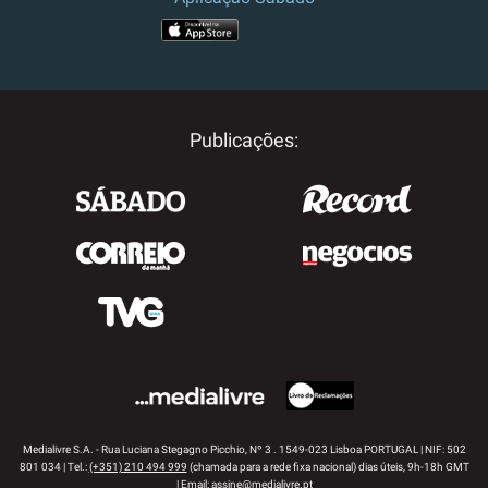
APP STORE
GOOGLE PLAY
Publicações:
Medialivre S.A. - Rua Luciana Stegagno Picchio, Nº 3 . 1549-023 Lisboa PORTUGAL | NIF: 502
801 034 | Tel.:
(+351) 210 494 999
(chamada para a rede fixa nacional) dias úteis, 9h-18h GMT
| Email:
assine@medialivre.pt