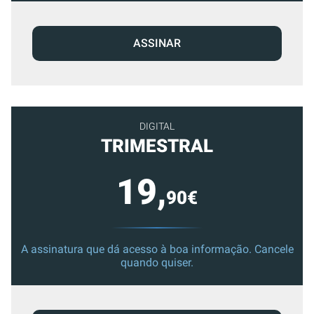
ASSINAR
DIGITAL
TRIMESTRAL
19,
90€
A assinatura que dá acesso à boa informação. Cancele
quando quiser.