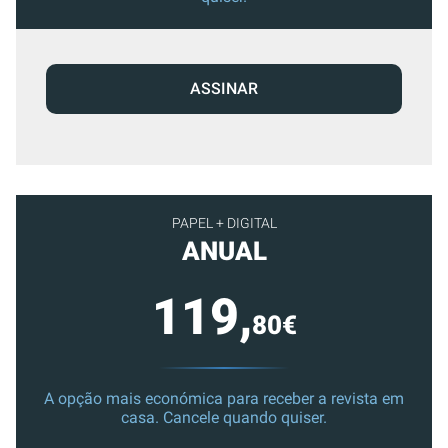
ASSINAR
PAPEL + DIGITAL
ANUAL
119,
80€
A opção mais económica para receber a revista em
casa. Cancele quando quiser.