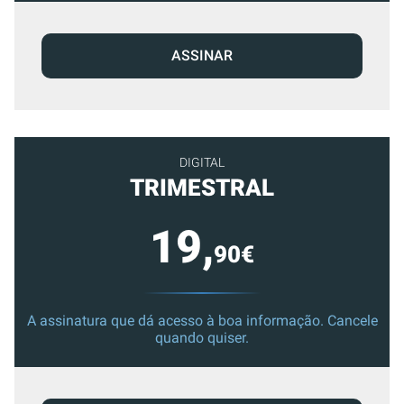
ASSINAR
DIGITAL
TRIMESTRAL
19,
90€
A assinatura que dá acesso à boa informação. Cancele
quando quiser.