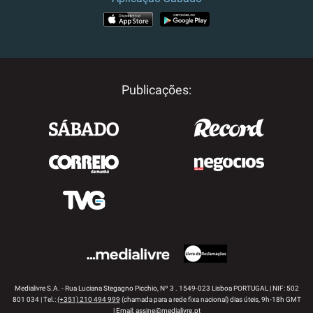
APP STORE
GOOGLE PLAY
Publicações:
Medialivre S.A. - Rua Luciana Stegagno Picchio, Nº 3 . 1549-023 Lisboa PORTUGAL | NIF: 502
801 034 | Tel.:
(+351) 210 494 999
(chamada para a rede fixa nacional) dias úteis, 9h-18h GMT
| Email:
assine@medialivre.pt