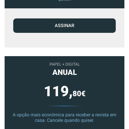
ASSINAR
PAPEL + DIGITAL
ANUAL
119,
80€
A opção mais económica para receber a revista em
casa. Cancele quando quiser.