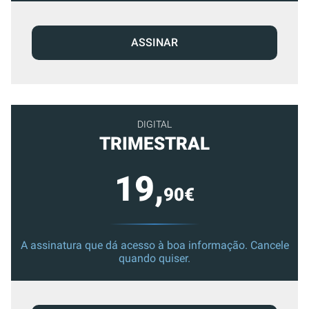
ASSINAR
DIGITAL
TRIMESTRAL
19,
90€
A assinatura que dá acesso à boa informação. Cancele
quando quiser.