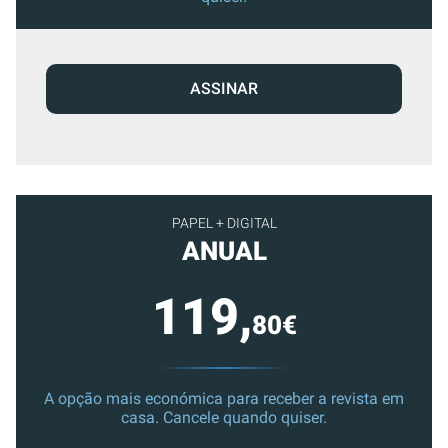
ASSINAR
PAPEL + DIGITAL
ANUAL
119,
80€
A opção mais económica para receber a revista em
casa. Cancele quando quiser.