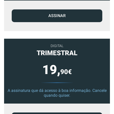
ASSINAR
DIGITAL
TRIMESTRAL
19,
90€
A assinatura que dá acesso à boa informação. Cancele
quando quiser.