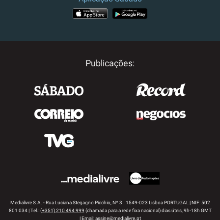
APP STORE
GOOGLE PLAY
Publicações:
Medialivre S.A. - Rua Luciana Stegagno Picchio, Nº 3 . 1549-023 Lisboa PORTUGAL | NIF: 502
801 034 | Tel.:
(+351) 210 494 999
(chamada para a rede fixa nacional) dias úteis, 9h-18h GMT
| Email:
assine@medialivre.pt