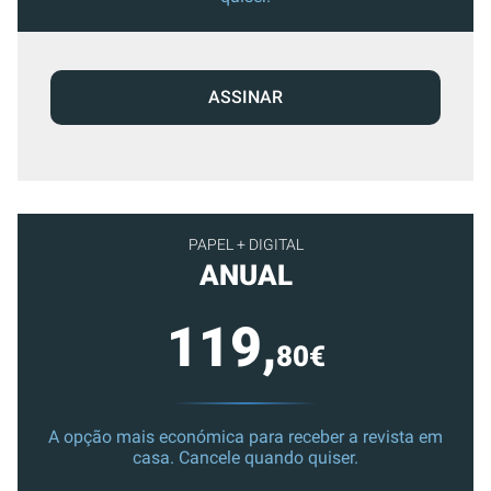
ASSINAR
PAPEL + DIGITAL
ANUAL
119,
80€
A opção mais económica para receber a revista em
casa. Cancele quando quiser.