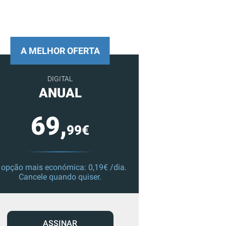
A MELHOR OFERTA
DIGITAL
ANUAL
69,
99€
 opção mais económica: 0,19€ /dia.
Cancele quando quiser.
ASSINAR