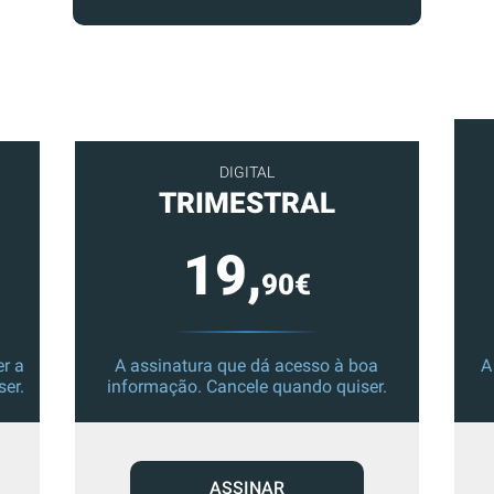
DIGITAL
TRIMESTRAL
19,
90€
r a
A assinatura que dá acesso à boa
A
ser.
informação. Cancele quando quiser.
ASSINAR