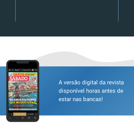
A versão digital da revista
disponível horas antes de
estar nas bancas!