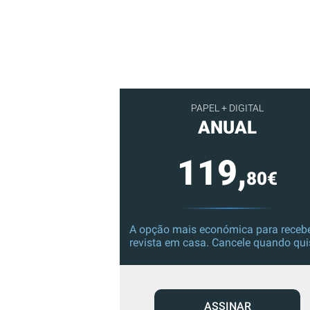
PAPEL + DIGITAL
ANUAL
119,
80€
A opção mais económica para recebe
revista em casa. Cancele quando qui
ASSINAR