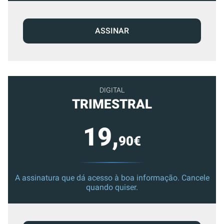
ASSINAR
DIGITAL
TRIMESTRAL
19,
90€
A assinatura que dá acesso à boa informação. Cancele
quando quiser.