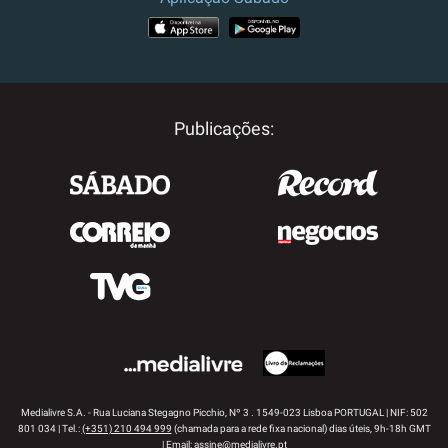
APP STORE
GOOGLE PLAY
Publicações:
Medialivre S.A. - Rua Luciana Stegagno Picchio, Nº 3 . 1549-023 Lisboa PORTUGAL | NIF: 502
801 034 | Tel.:
(+351) 210 494 999
(chamada para a rede fixa nacional) dias úteis, 9h-18h GMT
| Email:
assine@medialivre.pt