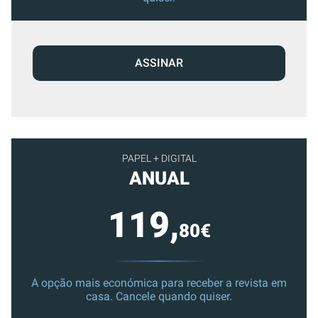
ASSINAR
PAPEL + DIGITAL
ANUAL
119,
80€
A opção mais económica para receber a revista em
casa. Cancele quando quiser.