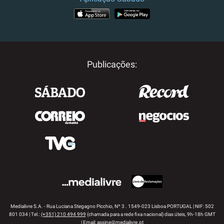
APP STORE
GOOGLE PLAY
Publicações:
Medialivre S.A. - Rua Luciana Stegagno Picchio, Nº 3 . 1549-023 Lisboa PORTUGAL | NIF: 502
801 034 | Tel.:
(+351) 210 494 999
(chamada para a rede fixa nacional) dias úteis, 9h-18h GMT
| Email:
assine@medialivre.pt