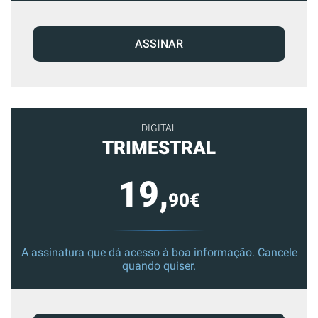
ASSINAR
DIGITAL
TRIMESTRAL
19,
90€
A assinatura que dá acesso à boa informação. Cancele
quando quiser.