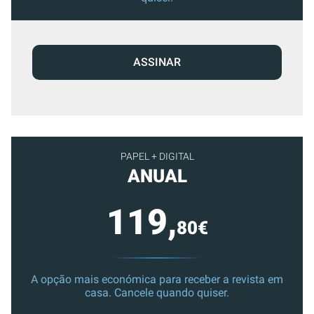
ASSINAR
PAPEL + DIGITAL
ANUAL
119,
80€
A opção mais económica para receber a revista em
casa. Cancele quando quiser.