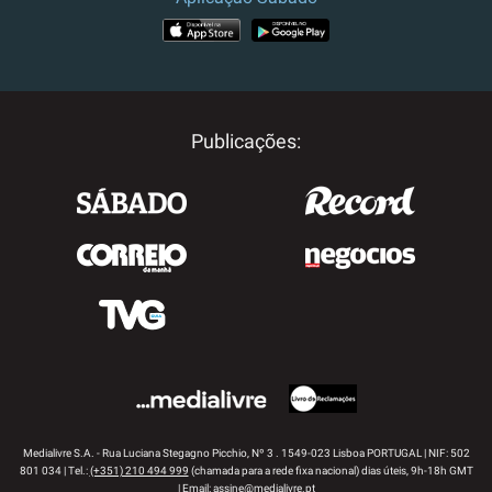
APP STORE
GOOGLE PLAY
Publicações:
Medialivre S.A. - Rua Luciana Stegagno Picchio, Nº 3 . 1549-023 Lisboa PORTUGAL | NIF: 502
801 034 | Tel.:
(+351) 210 494 999
(chamada para a rede fixa nacional) dias úteis, 9h-18h GMT
| Email:
assine@medialivre.pt