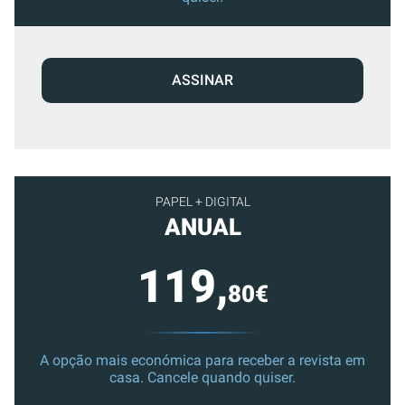
ASSINAR
PAPEL + DIGITAL
ANUAL
119,
80€
A opção mais económica para receber a revista em
casa. Cancele quando quiser.