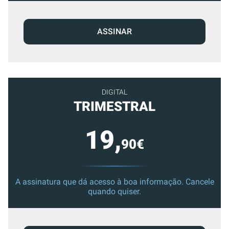
ASSINAR
DIGITAL
TRIMESTRAL
19,
90€
A assinatura que dá acesso à boa informação. Cancele
quando quiser.