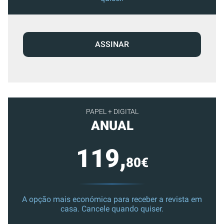
ASSINAR
PAPEL + DIGITAL
ANUAL
119,
80€
A opção mais económica para receber a revista em
casa. Cancele quando quiser.