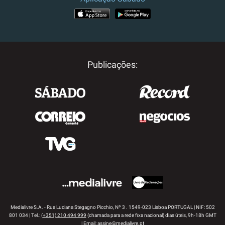
APP STORE
GOOGLE PLAY
Publicações:
Medialivre S.A. - Rua Luciana Stegagno Picchio, Nº 3 . 1549-023 Lisboa PORTUGAL | NIF: 502
801 034 | Tel.:
(+351) 210 494 999
(chamada para a rede fixa nacional) dias úteis, 9h-18h GMT
| Email:
assine@medialivre.pt