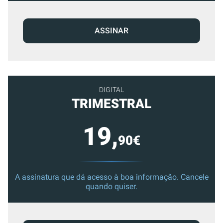
ASSINAR
DIGITAL
TRIMESTRAL
19,
90€
A assinatura que dá acesso à boa informação. Cancele
quando quiser.