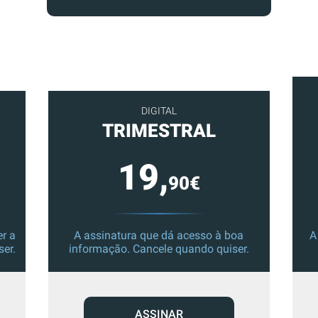
DIGITAL
TRIMESTRAL
19,
90€
r a
A assinatura que dá acesso à boa
A
ser.
informação. Cancele quando quiser.
ASSINAR