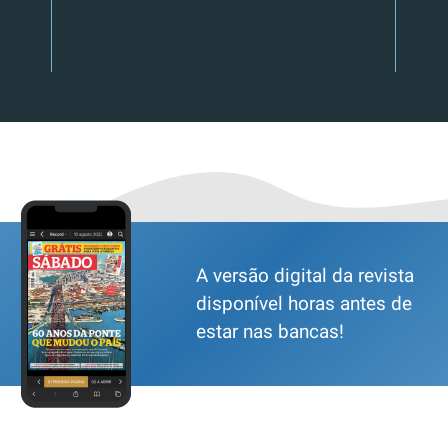
A versão digital da revista
disponível horas antes de
estar nas bancas!