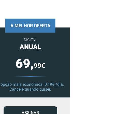
A MELHOR OFERTA
DIGITAL
ANUAL
69,
99€
 opção mais económica: 0,19€ /dia.
Cancele quando quiser.
ASSINAR