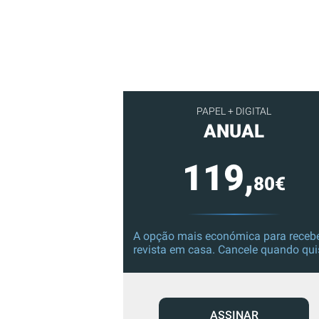
PAPEL + DIGITAL
ANUAL
119,
80€
A opção mais económica para recebe
revista em casa. Cancele quando qui
ASSINAR