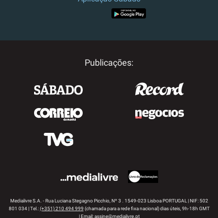
APP STORE
GOOGLE PLAY
Publicações:
Medialivre S.A. - Rua Luciana Stegagno Picchio, Nº 3 . 1549-023 Lisboa PORTUGAL | NIF: 502
801 034 | Tel.:
(+351) 210 494 999
(chamada para a rede fixa nacional) dias úteis, 9h-18h GMT
| Email:
assine@medialivre.pt