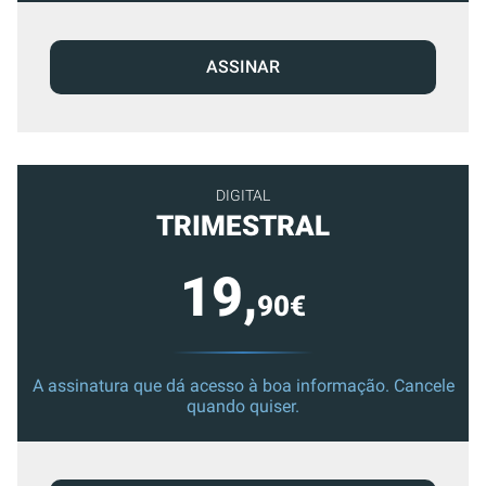
ASSINAR
DIGITAL
TRIMESTRAL
19,
90€
A assinatura que dá acesso à boa informação. Cancele
quando quiser.