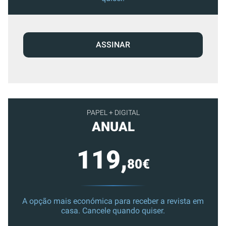
ASSINAR
PAPEL + DIGITAL
ANUAL
119,
80€
A opção mais económica para receber a revista em
casa. Cancele quando quiser.