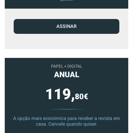
ASSINAR
PAPEL + DIGITAL
ANUAL
119,
80€
A opção mais económica para receber a revista em
casa. Cancele quando quiser.