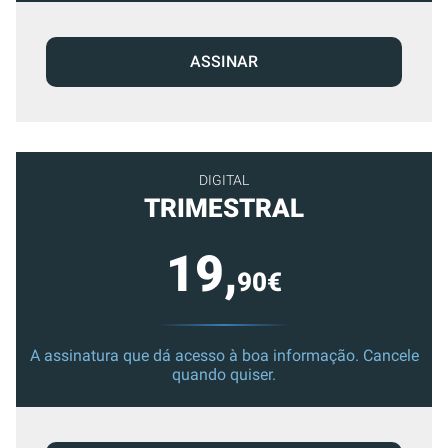
ASSINAR
DIGITAL
TRIMESTRAL
19,
90€
A assinatura que dá acesso à boa informação. Cancele
quando quiser.