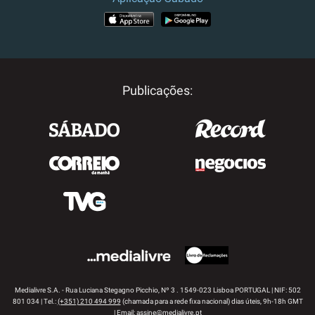
APP STORE
GOOGLE PLAY
Publicações:
Medialivre S.A. - Rua Luciana Stegagno Picchio, Nº 3 . 1549-023 Lisboa PORTUGAL | NIF: 502
801 034 | Tel.:
(+351) 210 494 999
(chamada para a rede fixa nacional) dias úteis, 9h-18h GMT
| Email:
assine@medialivre.pt