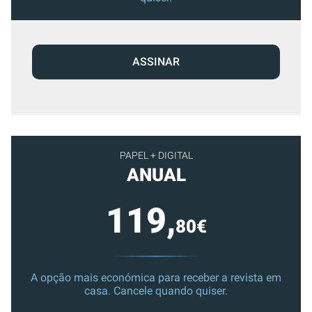
ASSINAR
PAPEL + DIGITAL
ANUAL
119,
80€
A opção mais económica para receber a revista em
casa. Cancele quando quiser.