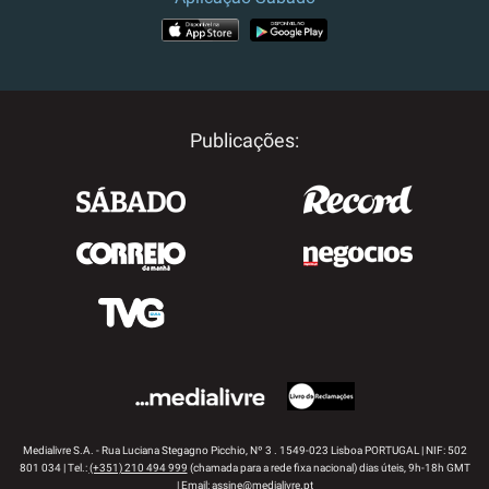
APP STORE
GOOGLE PLAY
Publicações:
Medialivre S.A. - Rua Luciana Stegagno Picchio, Nº 3 . 1549-023 Lisboa PORTUGAL | NIF: 502
801 034 | Tel.:
(+351) 210 494 999
(chamada para a rede fixa nacional) dias úteis, 9h-18h GMT
| Email:
assine@medialivre.pt