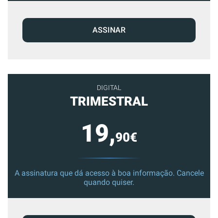
ASSINAR
DIGITAL
TRIMESTRAL
19,
90€
A assinatura que dá acesso à boa informação. Cancele
quando quiser.