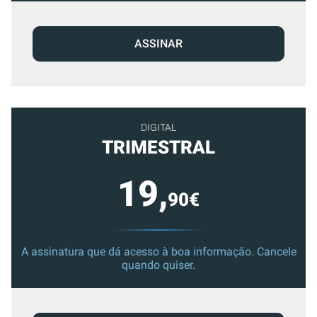
ASSINAR
DIGITAL
TRIMESTRAL
19,
90€
A assinatura que dá acesso à boa informação. Cancele
quando quiser.