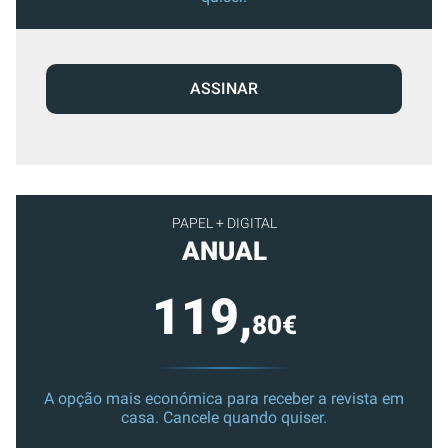
ASSINAR
PAPEL + DIGITAL
ANUAL
119,
80€
A opção mais económica para receber a revista em
casa. Cancele quando quiser.