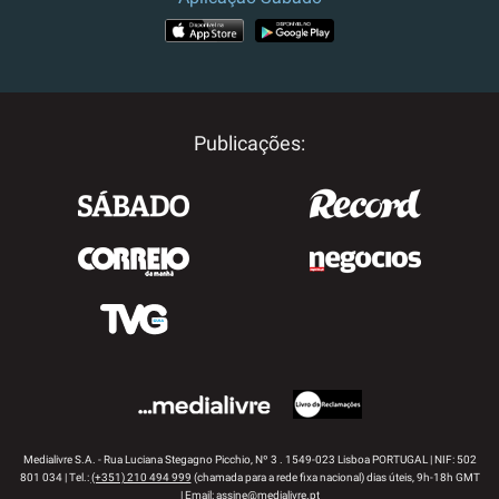
APP STORE
GOOGLE PLAY
Publicações:
Medialivre S.A. - Rua Luciana Stegagno Picchio, Nº 3 . 1549-023 Lisboa PORTUGAL | NIF: 502
801 034 | Tel.:
(+351) 210 494 999
(chamada para a rede fixa nacional) dias úteis, 9h-18h GMT
| Email:
assine@medialivre.pt