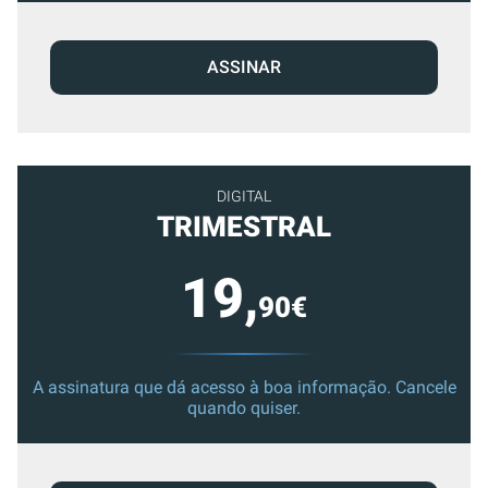
ASSINAR
DIGITAL
TRIMESTRAL
19,
90€
A assinatura que dá acesso à boa informação. Cancele
quando quiser.