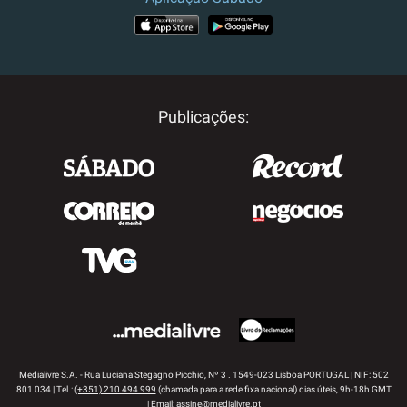
APP STORE
GOOGLE PLAY
Publicações:
Medialivre S.A. - Rua Luciana Stegagno Picchio, Nº 3 . 1549-023 Lisboa PORTUGAL | NIF: 502
801 034 | Tel.:
(+351) 210 494 999
(chamada para a rede fixa nacional) dias úteis, 9h-18h GMT
| Email:
assine@medialivre.pt