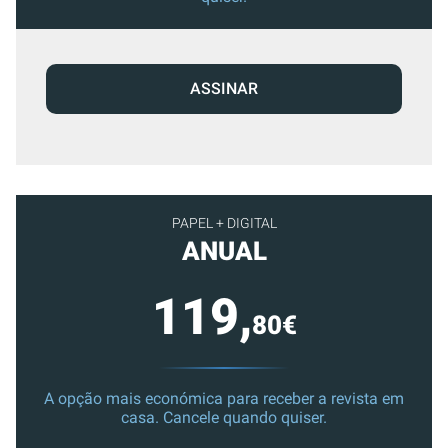
ASSINAR
PAPEL + DIGITAL
ANUAL
119,
80€
A opção mais económica para receber a revista em
casa. Cancele quando quiser.