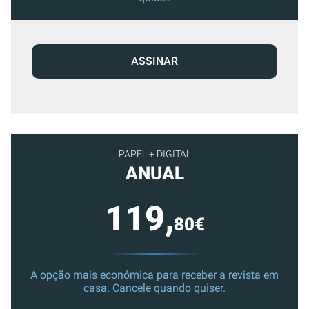
ASSINAR
PAPEL + DIGITAL
ANUAL
119,
80€
A opção mais económica para receber a revista em
casa. Cancele quando quiser.