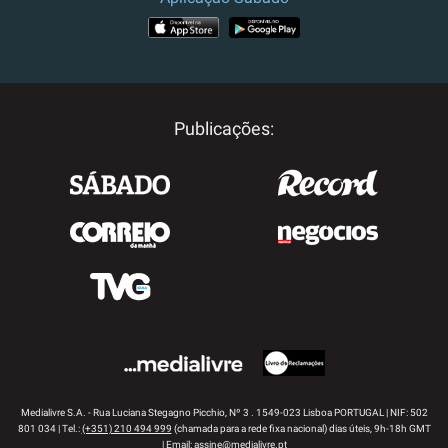
APP STORE
GOOGLE PLAY
Publicações:
Medialivre S.A. - Rua Luciana Stegagno Picchio, Nº 3 . 1549-023 Lisboa PORTUGAL | NIF: 502
801 034 | Tel.:
(+351) 210 494 999
(chamada para a rede fixa nacional) dias úteis, 9h-18h GMT
| Email:
assine@medialivre.pt