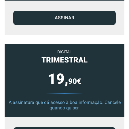
ASSINAR
DIGITAL
TRIMESTRAL
19,
90€
A assinatura que dá acesso à boa informação. Cancele
quando quiser.