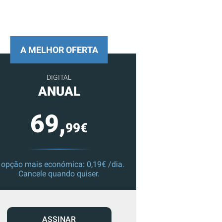
A MELHOR OFERTA
DIGITAL
ANUAL
69,
99€
 opção mais económica: 0,19€ /dia.
Cancele quando quiser.
ASSINAR