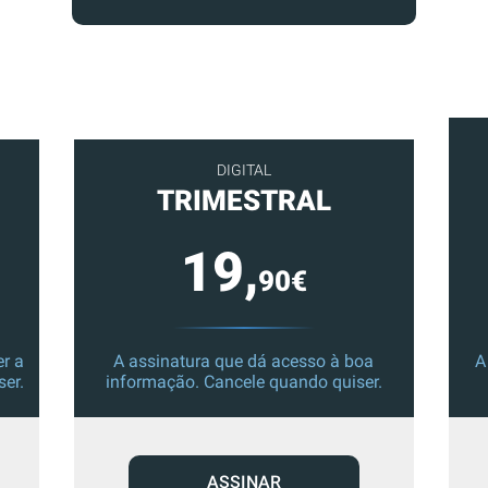
DIGITAL
TRIMESTRAL
19,
90€
r a
A assinatura que dá acesso à boa
A
ser.
informação. Cancele quando quiser.
ASSINAR