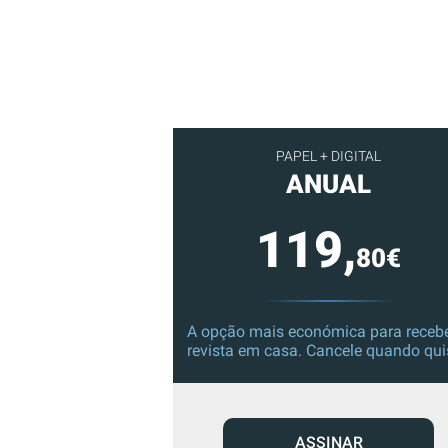
PAPEL + DIGITAL
ANUAL
119,
80€
A opção mais económica para recebe
revista em casa. Cancele quando qui
ASSINAR