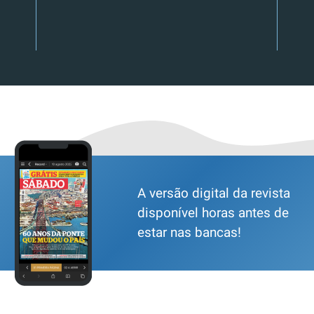
A versão digital da revista
disponível horas antes de
estar nas bancas!