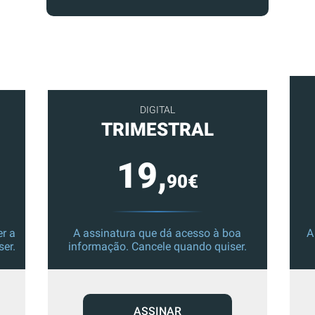
DIGITAL
TRIMESTRAL
19,
90€
r a
A assinatura que dá acesso à boa
A
ser.
informação. Cancele quando quiser.
ASSINAR