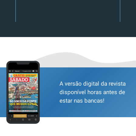
A versão digital da revista
disponível horas antes de
estar nas bancas!