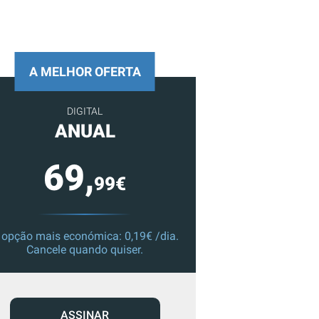
A MELHOR OFERTA
DIGITAL
ANUAL
69,
99€
 opção mais económica: 0,19€ /dia.
Cancele quando quiser.
ASSINAR