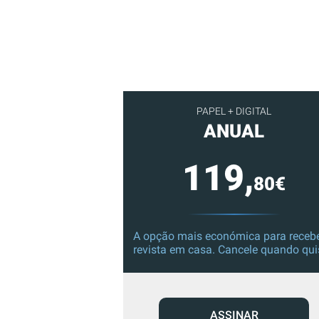
PAPEL + DIGITAL
ANUAL
119,
80€
A opção mais económica para recebe
revista em casa. Cancele quando qui
ASSINAR