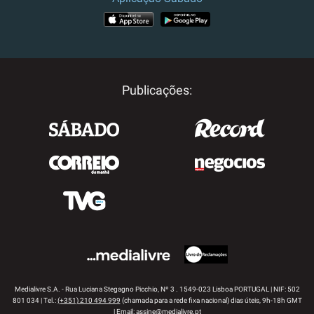
APP STORE
GOOGLE PLAY
Publicações:
Medialivre S.A. - Rua Luciana Stegagno Picchio, Nº 3 . 1549-023 Lisboa PORTUGAL | NIF: 502
801 034 | Tel.:
(+351) 210 494 999
(chamada para a rede fixa nacional) dias úteis, 9h-18h GMT
| Email:
assine@medialivre.pt