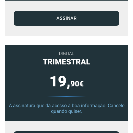
ASSINAR
DIGITAL
TRIMESTRAL
19,
90€
A assinatura que dá acesso à boa informação. Cancele
quando quiser.