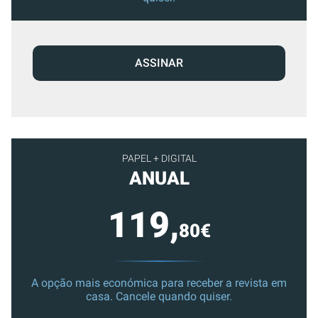
ASSINAR
PAPEL + DIGITAL
ANUAL
119,
80€
A opção mais económica para receber a revista em
casa. Cancele quando quiser.