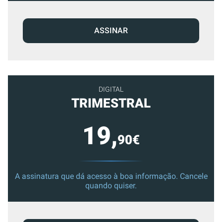
ASSINAR
DIGITAL
TRIMESTRAL
19,
90€
A assinatura que dá acesso à boa informação. Cancele
quando quiser.