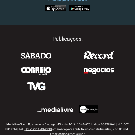
APP STORE
GOOGLE PLAY
Publicações:
Medialivre S.A. - Rua Luciana Stegagno Picchio, Nº 3 . 1549-023 Lisboa PORTUGAL | NIF: 502
801 034 | Tel.:
(+351) 210 494 999
(chamada para a rede fixa nacional) dias úteis, 9h-18h GMT
| Email:
assine@medialivre.pt