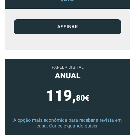
ASSINAR
PAPEL + DIGITAL
ANUAL
119,
80€
A opção mais económica para receber a revista em
casa. Cancele quando quiser.