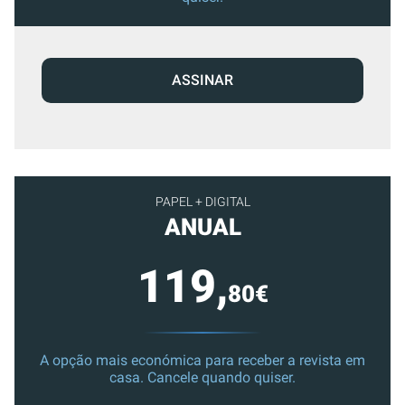
ASSINAR
PAPEL + DIGITAL
ANUAL
119,
80€
A opção mais económica para receber a revista em
casa. Cancele quando quiser.