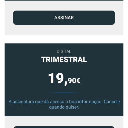
ASSINAR
DIGITAL
TRIMESTRAL
19,
90€
A assinatura que dá acesso à boa informação. Cancele
quando quiser.