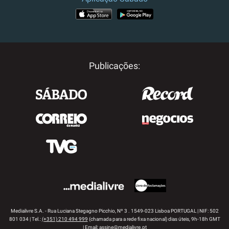
APP STORE
GOOGLE PLAY
Publicações:
Medialivre S.A. - Rua Luciana Stegagno Picchio, Nº 3 . 1549-023 Lisboa PORTUGAL | NIF: 502
801 034 | Tel.:
(+351) 210 494 999
(chamada para a rede fixa nacional) dias úteis, 9h-18h GMT
| Email:
assine@medialivre.pt