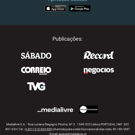
APP STORE
GOOGLE PLAY
Publicações:
Medialivre S.A. - Rua Luciana Stegagno Picchio, Nº 3 . 1549-023 Lisboa PORTUGAL | NIF: 502
801 034 | Tel.:
(+351) 210 494 999
(chamada para a rede fixa nacional) dias úteis, 9h-18h GMT
| Email:
assine@medialivre.pt