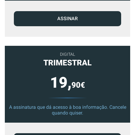
ASSINAR
DIGITAL
TRIMESTRAL
19,
90€
A assinatura que dá acesso à boa informação. Cancele
quando quiser.