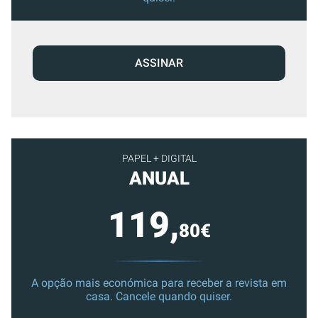
ASSINAR
PAPEL + DIGITAL
ANUAL
119,
80€
A opção mais económica para receber a revista em
casa. Cancele quando quiser.