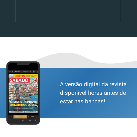
A versão digital da revista
disponível horas antes de
estar nas bancas!