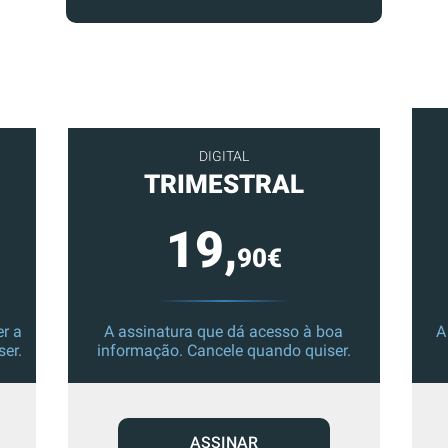
DIGITAL
TRIMESTRAL
19,
90€
r a
A assinatura que dá acesso à boa
A
ser.
informação. Cancele quando quiser.
ASSINAR