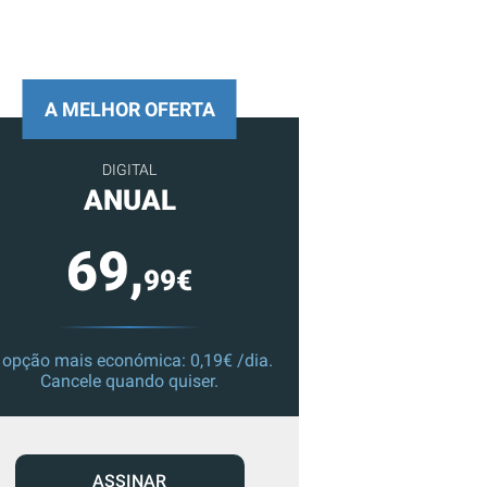
A MELHOR OFERTA
DIGITAL
ANUAL
69,
99€
 opção mais económica: 0,19€ /dia.
Cancele quando quiser.
ASSINAR