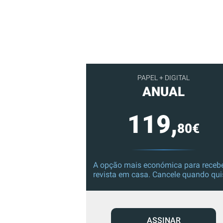
PAPEL + DIGITAL
ANUAL
119,
80€
A opção mais económica para recebe
revista em casa. Cancele quando qui
ASSINAR