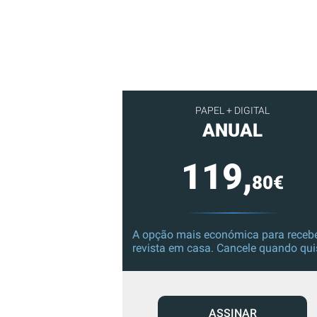
PAPEL + DIGITAL
ANUAL
119,
80€
A opção mais económica para recebe
revista em casa. Cancele quando qui
ASSINAR