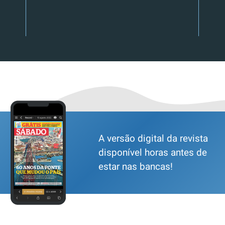
A versão digital da revista
disponível horas antes de
estar nas bancas!