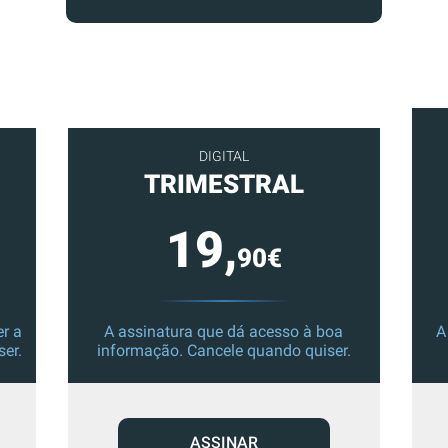
DIGITAL
TRIMESTRAL
19,
90€
r a
A assinatura que dá acesso à boa
A
ser.
informação. Cancele quando quiser.
ASSINAR