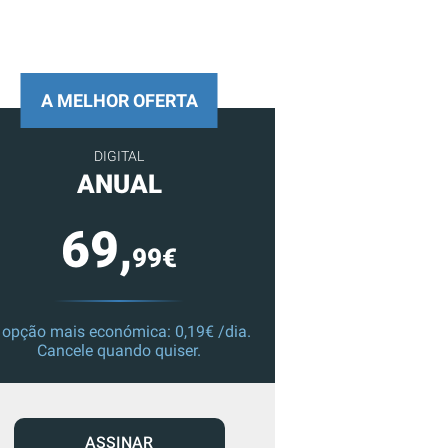
A MELHOR OFERTA
DIGITAL
ANUAL
69,
99€
 opção mais económica: 0,19€ /dia.
Cancele quando quiser.
ASSINAR