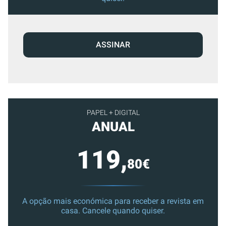
ASSINAR
PAPEL + DIGITAL
ANUAL
119,
80€
A opção mais económica para receber a revista em
casa. Cancele quando quiser.