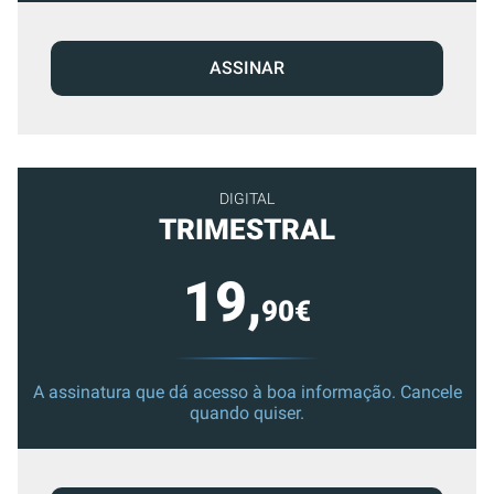
ASSINAR
DIGITAL
TRIMESTRAL
19,
90€
A assinatura que dá acesso à boa informação. Cancele
quando quiser.