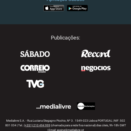
APP STORE
GOOGLE PLAY
Publicações:
Medialivre S.A. - Rua Luciana Stegagno Picchio, Nº 3 . 1549-023 Lisboa PORTUGAL | NIF: 502
801 034 | Tel.:
(+351) 210 494 999
(chamada para a rede fixa nacional) dias úteis, 9h-18h GMT
| Email:
assine@medialivre.pt