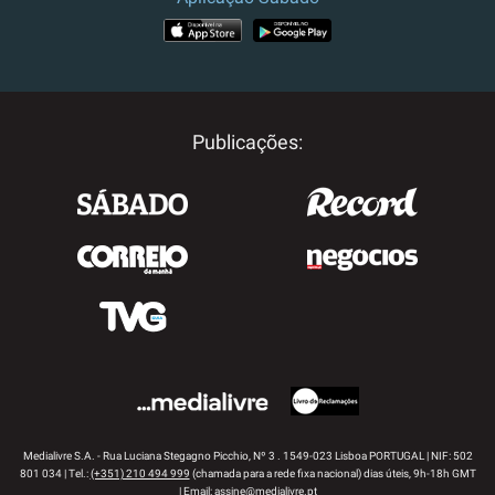
APP STORE
GOOGLE PLAY
Publicações:
Medialivre S.A. - Rua Luciana Stegagno Picchio, Nº 3 . 1549-023 Lisboa PORTUGAL | NIF: 502
801 034 | Tel.:
(+351) 210 494 999
(chamada para a rede fixa nacional) dias úteis, 9h-18h GMT
| Email:
assine@medialivre.pt