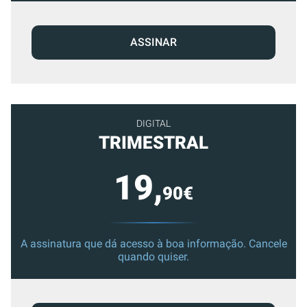
ASSINAR
DIGITAL
TRIMESTRAL
19,
90€
A assinatura que dá acesso à boa informação. Cancele
quando quiser.