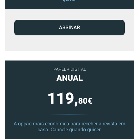
ASSINAR
PAPEL + DIGITAL
ANUAL
119,
80€
A opção mais económica para receber a revista em
casa. Cancele quando quiser.