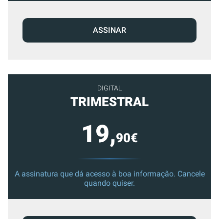
ASSINAR
DIGITAL
TRIMESTRAL
19,
90€
A assinatura que dá acesso à boa informação. Cancele
quando quiser.