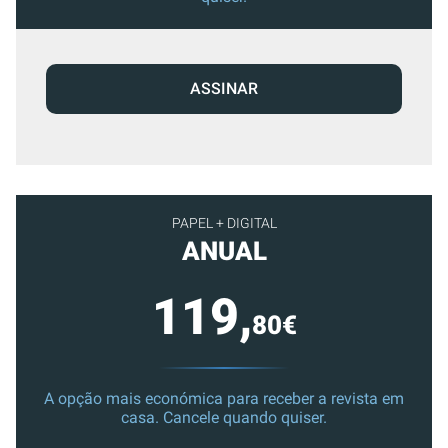
ASSINAR
PAPEL + DIGITAL
ANUAL
119,
80€
A opção mais económica para receber a revista em
casa. Cancele quando quiser.