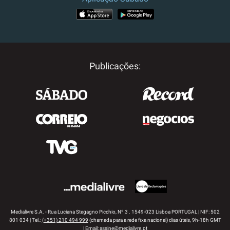
APP STORE
GOOGLE PLAY
Publicações:
Medialivre S.A. - Rua Luciana Stegagno Picchio, Nº 3 . 1549-023 Lisboa PORTUGAL | NIF: 502
801 034 | Tel.:
(+351) 210 494 999
(chamada para a rede fixa nacional) dias úteis, 9h-18h GMT
| Email:
assine@medialivre.pt