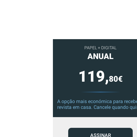
PAPEL + DIGITAL
ANUAL
119,
80€
A opção mais económica para recebe
revista em casa. Cancele quando qui
ASSINAR