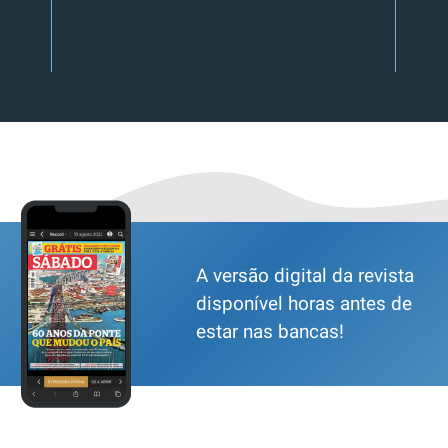
A versão digital da revista
disponível horas antes de
estar nas bancas!