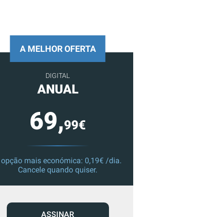
A MELHOR OFERTA
DIGITAL
ANUAL
69,
99€
 opção mais económica: 0,19€ /dia.
Cancele quando quiser.
ASSINAR