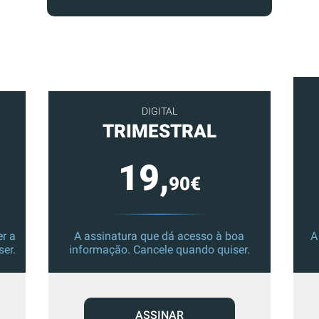
DIGITAL
TRIMESTRAL
19,
90€
r a
A assinatura que dá acesso à boa
A
ser.
informação. Cancele quando quiser.
ASSINAR