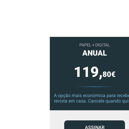
PAPEL + DIGITAL
ANUAL
119,
80€
A opção mais económica para recebe
revista em casa. Cancele quando qui
ASSINAR