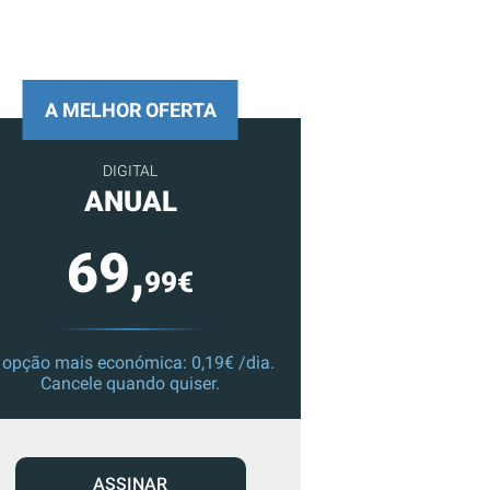
A MELHOR OFERTA
DIGITAL
ANUAL
69,
99€
 opção mais económica: 0,19€ /dia.
Cancele quando quiser.
ASSINAR