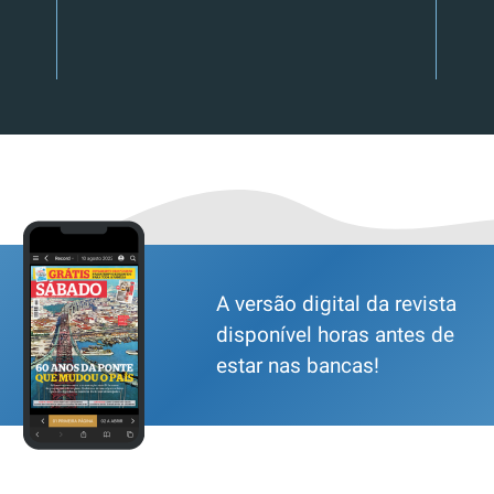
A versão digital da revista
disponível horas antes de
estar nas bancas!