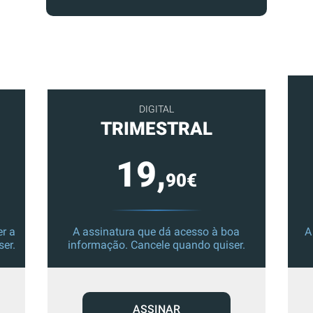
DIGITAL
TRIMESTRAL
19,
90€
r a
A assinatura que dá acesso à boa
A
ser.
informação. Cancele quando quiser.
ASSINAR