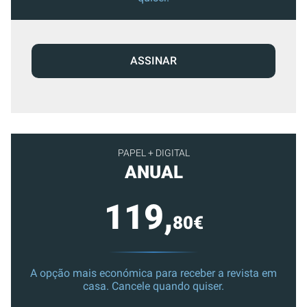
ASSINAR
PAPEL + DIGITAL
ANUAL
119,
80€
A opção mais económica para receber a revista em
casa. Cancele quando quiser.