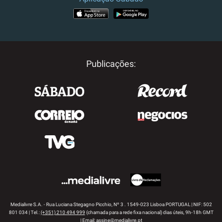
APP STORE
GOOGLE PLAY
Publicações:
Medialivre S.A. - Rua Luciana Stegagno Picchio, Nº 3 . 1549-023 Lisboa PORTUGAL | NIF: 502
801 034 | Tel.:
(+351) 210 494 999
(chamada para a rede fixa nacional) dias úteis, 9h-18h GMT
| Email:
assine@medialivre.pt