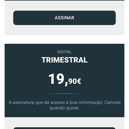
ASSINAR
DIGITAL
TRIMESTRAL
19,
90€
A assinatura que dá acesso à boa informação. Cancele
quando quiser.