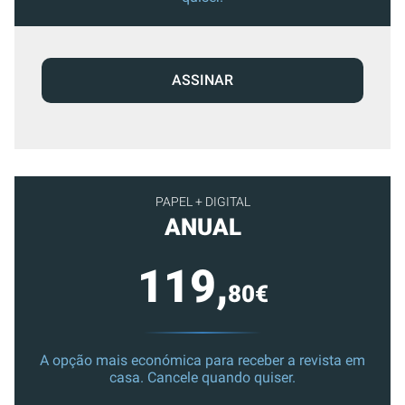
ASSINAR
PAPEL + DIGITAL
ANUAL
119,
80€
A opção mais económica para receber a revista em
casa. Cancele quando quiser.