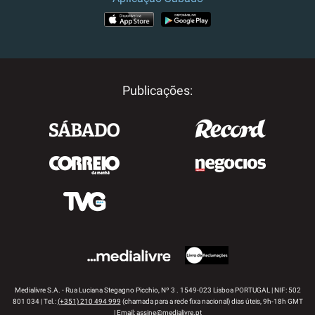
APP STORE
GOOGLE PLAY
Publicações:
Medialivre S.A. - Rua Luciana Stegagno Picchio, Nº 3 . 1549-023 Lisboa PORTUGAL | NIF: 502
801 034 | Tel.:
(+351) 210 494 999
(chamada para a rede fixa nacional) dias úteis, 9h-18h GMT
| Email:
assine@medialivre.pt