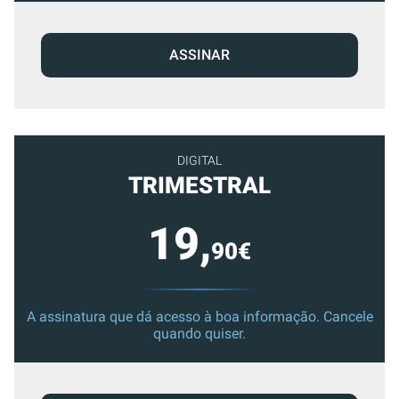
ASSINAR
DIGITAL
TRIMESTRAL
19,
90€
A assinatura que dá acesso à boa informação. Cancele
quando quiser.