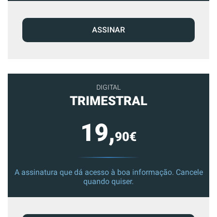
ASSINAR
DIGITAL
TRIMESTRAL
19,
90€
A assinatura que dá acesso à boa informação. Cancele
quando quiser.