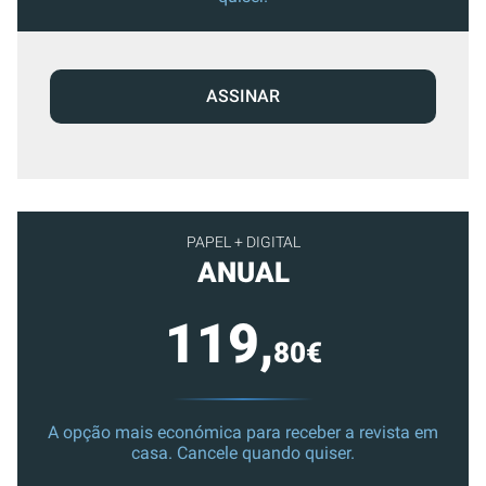
ASSINAR
PAPEL + DIGITAL
ANUAL
119,
80€
A opção mais económica para receber a revista em
casa. Cancele quando quiser.