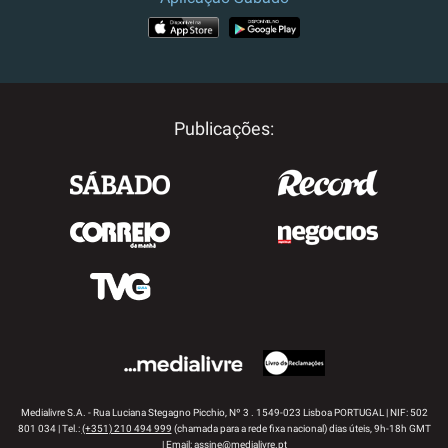
APP STORE
GOOGLE PLAY
Publicações:
Medialivre S.A. - Rua Luciana Stegagno Picchio, Nº 3 . 1549-023 Lisboa PORTUGAL | NIF: 502
801 034 | Tel.:
(+351) 210 494 999
(chamada para a rede fixa nacional) dias úteis, 9h-18h GMT
| Email:
assine@medialivre.pt