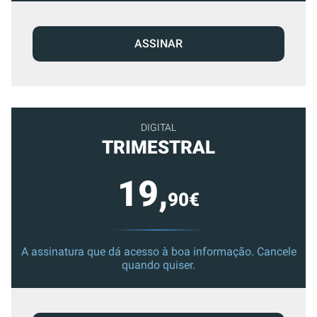
ASSINAR
DIGITAL
TRIMESTRAL
19,
90€
A assinatura que dá acesso à boa informação. Cancele
quando quiser.