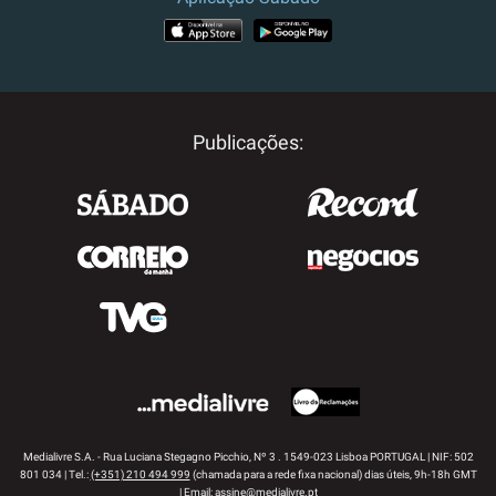
APP STORE
GOOGLE PLAY
Publicações:
Medialivre S.A. - Rua Luciana Stegagno Picchio, Nº 3 . 1549-023 Lisboa PORTUGAL | NIF: 502
801 034 | Tel.:
(+351) 210 494 999
(chamada para a rede fixa nacional) dias úteis, 9h-18h GMT
| Email:
assine@medialivre.pt