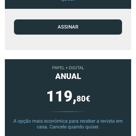
ASSINAR
PAPEL + DIGITAL
ANUAL
119,
80€
A opção mais económica para receber a revista em
casa. Cancele quando quiser.