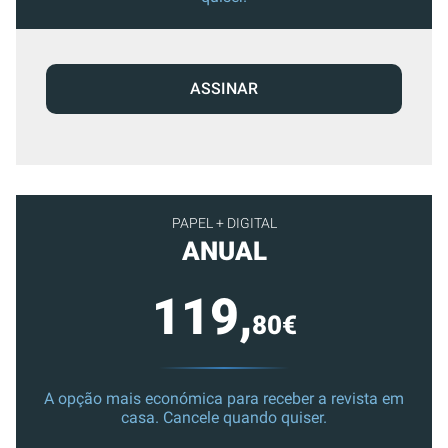
ASSINAR
PAPEL + DIGITAL
ANUAL
119,
80€
A opção mais económica para receber a revista em
casa. Cancele quando quiser.