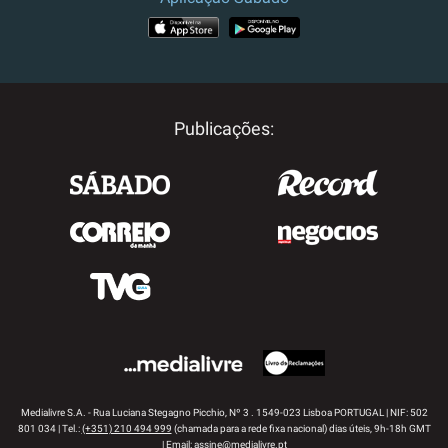
APP STORE
GOOGLE PLAY
Publicações:
Medialivre S.A. - Rua Luciana Stegagno Picchio, Nº 3 . 1549-023 Lisboa PORTUGAL | NIF: 502
801 034 | Tel.:
(+351) 210 494 999
(chamada para a rede fixa nacional) dias úteis, 9h-18h GMT
| Email:
assine@medialivre.pt