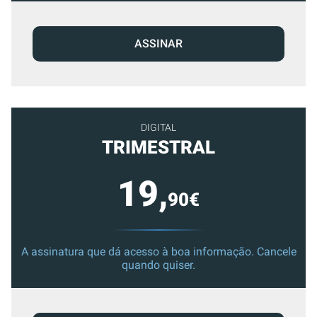
ASSINAR
DIGITAL
TRIMESTRAL
19,
90€
A assinatura que dá acesso à boa informação. Cancele
quando quiser.