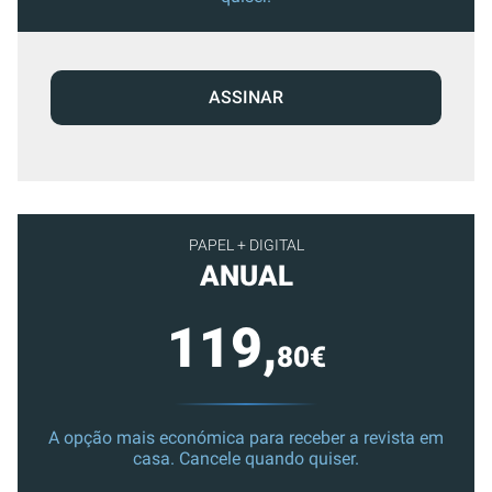
ASSINAR
PAPEL + DIGITAL
ANUAL
119,
80€
A opção mais económica para receber a revista em
casa. Cancele quando quiser.