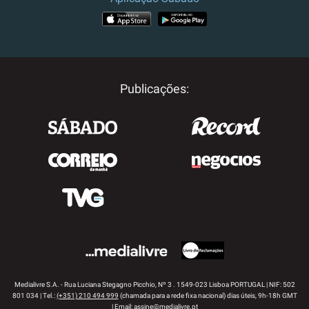
APP STORE
GOOGLE PLAY
Publicações:
Medialivre S.A. - Rua Luciana Stegagno Picchio, Nº 3 . 1549-023 Lisboa PORTUGAL | NIF: 502
801 034 | Tel.:
(+351) 210 494 999
(chamada para a rede fixa nacional) dias úteis, 9h-18h GMT
| Email:
assine@medialivre.pt