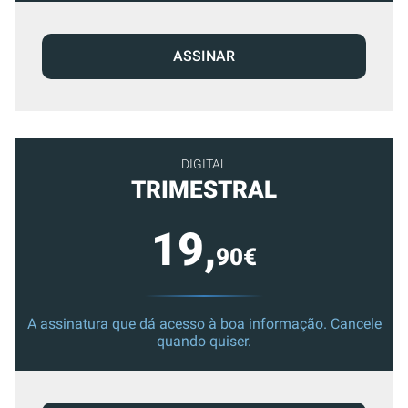
ASSINAR
DIGITAL
TRIMESTRAL
19,
90€
A assinatura que dá acesso à boa informação. Cancele
quando quiser.