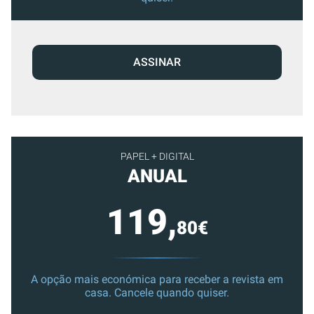
ASSINAR
PAPEL + DIGITAL
ANUAL
119,
80€
A opção mais económica para receber a revista em
casa. Cancele quando quiser.