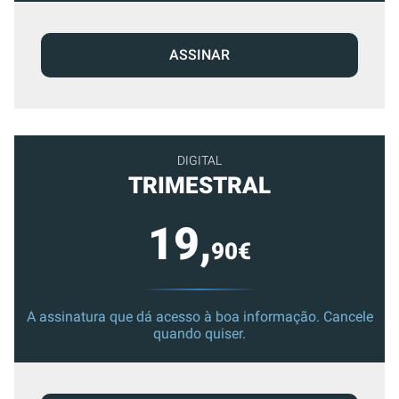
ASSINAR
DIGITAL
TRIMESTRAL
19,
90€
A assinatura que dá acesso à boa informação. Cancele
quando quiser.