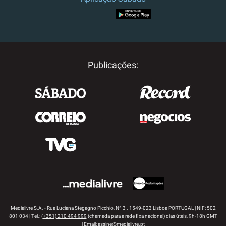
APP STORE
GOOGLE PLAY
Publicações:
Medialivre S.A. - Rua Luciana Stegagno Picchio, Nº 3 . 1549-023 Lisboa PORTUGAL | NIF: 502
801 034 | Tel.:
(+351) 210 494 999
(chamada para a rede fixa nacional) dias úteis, 9h-18h GMT
| Email:
assine@medialivre.pt