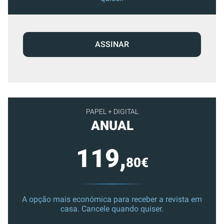
ASSINAR
PAPEL + DIGITAL
ANUAL
119,
80€
A opção mais económica para receber a revista em
casa. Cancele quando quiser.