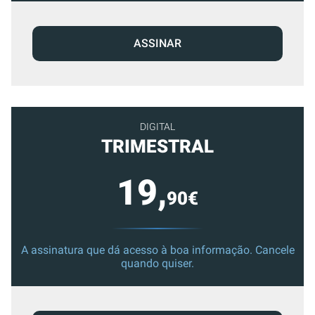
ASSINAR
DIGITAL
TRIMESTRAL
19,
90€
A assinatura que dá acesso à boa informação. Cancele
quando quiser.