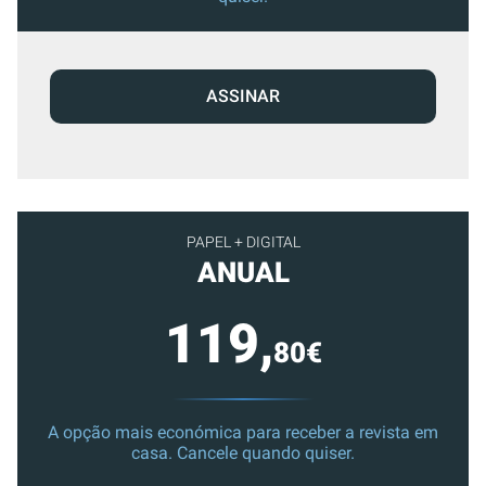
ASSINAR
PAPEL + DIGITAL
ANUAL
119,
80€
A opção mais económica para receber a revista em
casa. Cancele quando quiser.