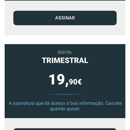
ASSINAR
DIGITAL
TRIMESTRAL
19,
90€
A assinatura que dá acesso à boa informação. Cancele
quando quiser.