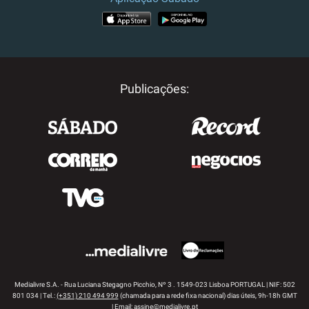
APP STORE
GOOGLE PLAY
Publicações:
Medialivre S.A. - Rua Luciana Stegagno Picchio, Nº 3 . 1549-023 Lisboa PORTUGAL | NIF: 502
801 034 | Tel.:
(+351) 210 494 999
(chamada para a rede fixa nacional) dias úteis, 9h-18h GMT
| Email:
assine@medialivre.pt