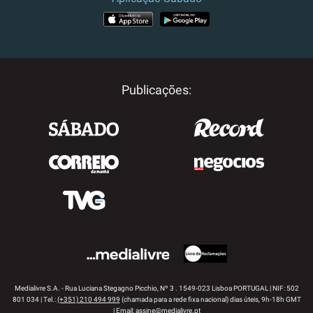
APP STORE
GOOGLE PLAY
Publicações:
Medialivre S.A. - Rua Luciana Stegagno Picchio, Nº 3 . 1549-023 Lisboa PORTUGAL | NIF: 502
801 034 | Tel.:
(+351) 210 494 999
(chamada para a rede fixa nacional) dias úteis, 9h-18h GMT
| Email:
assine@medialivre.pt