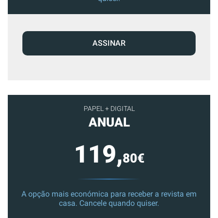
ASSINAR
PAPEL + DIGITAL
ANUAL
119,
80€
A opção mais económica para receber a revista em
casa. Cancele quando quiser.