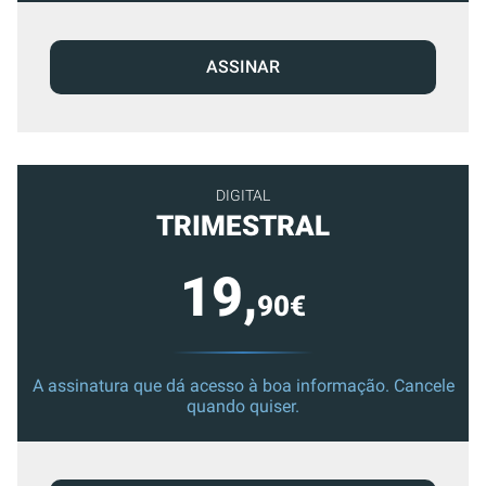
ASSINAR
DIGITAL
TRIMESTRAL
19,
90€
A assinatura que dá acesso à boa informação. Cancele
quando quiser.