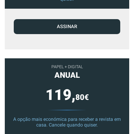
ASSINAR
PAPEL + DIGITAL
ANUAL
119,
80€
A opção mais económica para receber a revista em
casa. Cancele quando quiser.