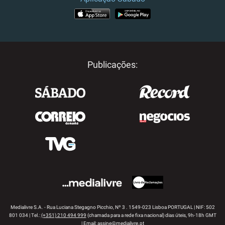
APP STORE
GOOGLE PLAY
Publicações:
Medialivre S.A. - Rua Luciana Stegagno Picchio, Nº 3 . 1549-023 Lisboa PORTUGAL | NIF: 502
801 034 | Tel.:
(+351) 210 494 999
(chamada para a rede fixa nacional) dias úteis, 9h-18h GMT
| Email:
assine@medialivre.pt