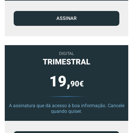
ASSINAR
DIGITAL
TRIMESTRAL
19,
90€
A assinatura que dá acesso à boa informação. Cancele
quando quiser.