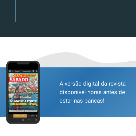
A versão digital da revista
disponível horas antes de
estar nas bancas!