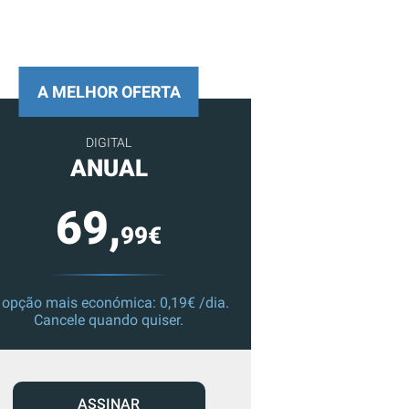
A MELHOR OFERTA
DIGITAL
ANUAL
69,
99€
 opção mais económica: 0,19€ /dia.
Cancele quando quiser.
ASSINAR