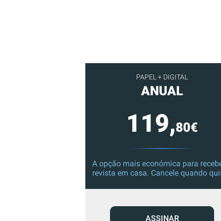
PAPEL + DIGITAL
ANUAL
119,
80€
A opção mais económica para recebe
revista em casa. Cancele quando qui
ASSINAR