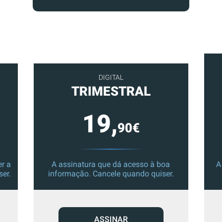
DIGITAL
TRIMESTRAL
19,
90€
r a
A assinatura que dá acesso à boa
A
ser.
informação. Cancele quando quiser.
ASSINAR