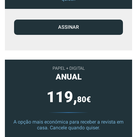
ASSINAR
PAPEL + DIGITAL
ANUAL
119,
80€
A opção mais económica para receber a revista em
casa. Cancele quando quiser.