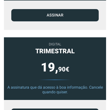
ASSINAR
DIGITAL
TRIMESTRAL
19,
90€
A assinatura que dá acesso à boa informação. Cancele
quando quiser.