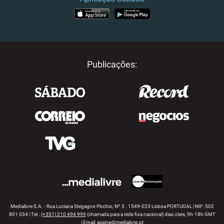
APP STORE
GOOGLE PLAY
Publicações:
Medialivre S.A. - Rua Luciana Stegagno Picchio, Nº 3 . 1549-023 Lisboa PORTUGAL | NIF: 502
801 034 | Tel.:
(+351) 210 494 999
(chamada para a rede fixa nacional) dias úteis, 9h-18h GMT
| Email:
assine@medialivre.pt