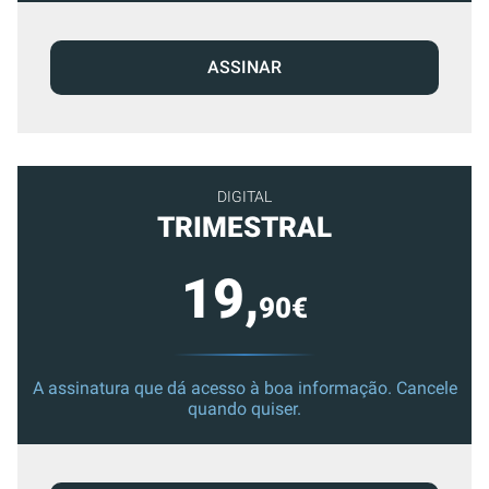
ASSINAR
DIGITAL
TRIMESTRAL
19,
90€
A assinatura que dá acesso à boa informação. Cancele
quando quiser.