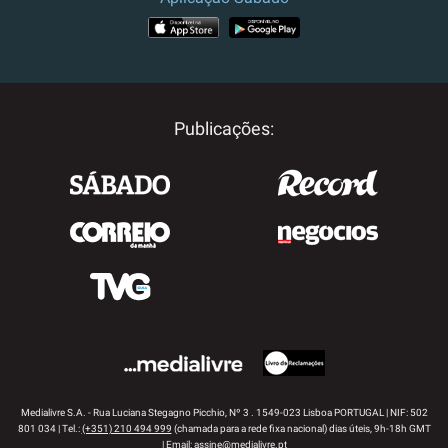
APP STORE
GOOGLE PLAY
Publicações:
Medialivre S.A. - Rua Luciana Stegagno Picchio, Nº 3 . 1549-023 Lisboa PORTUGAL | NIF: 502
801 034 | Tel.:
(+351) 210 494 999
(chamada para a rede fixa nacional) dias úteis, 9h-18h GMT
| Email:
assine@medialivre.pt