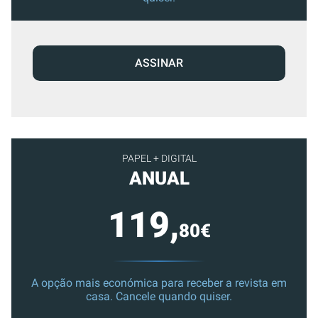
ASSINAR
PAPEL + DIGITAL
ANUAL
119,
80€
A opção mais económica para receber a revista em
casa. Cancele quando quiser.