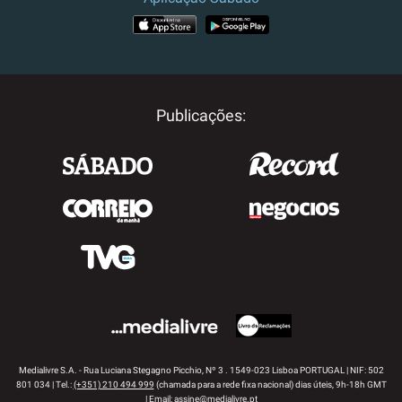
APP STORE
GOOGLE PLAY
Publicações:
Medialivre S.A. - Rua Luciana Stegagno Picchio, Nº 3 . 1549-023 Lisboa PORTUGAL | NIF: 502
801 034 | Tel.:
(+351) 210 494 999
(chamada para a rede fixa nacional) dias úteis, 9h-18h GMT
| Email:
assine@medialivre.pt