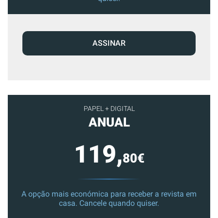
ASSINAR
PAPEL + DIGITAL
ANUAL
119,
80€
A opção mais económica para receber a revista em
casa. Cancele quando quiser.