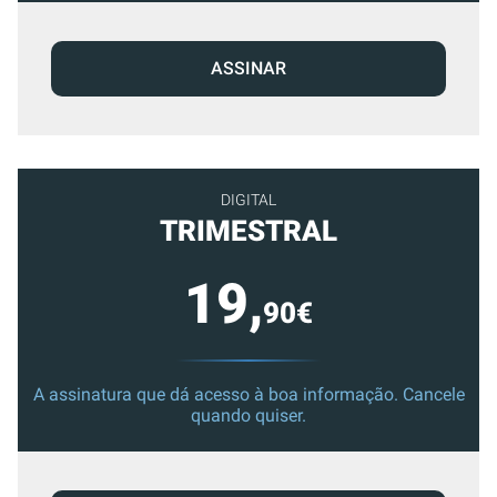
ASSINAR
DIGITAL
TRIMESTRAL
19,
90€
A assinatura que dá acesso à boa informação. Cancele
quando quiser.