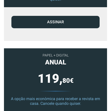
ASSINAR
PAPEL + DIGITAL
ANUAL
119,
80€
A opção mais económica para receber a revista em
casa. Cancele quando quiser.