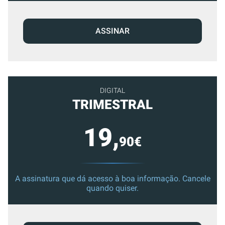
ASSINAR
DIGITAL
TRIMESTRAL
19,
90€
A assinatura que dá acesso à boa informação. Cancele
quando quiser.