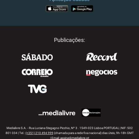
APP STORE
GOOGLE PLAY
Publicações:
Medialivre S.A. - Rua Luciana Stegagno Picchio, Nº 3 . 1549-023 Lisboa PORTUGAL | NIF: 502
801 034 | Tel.:
(+351) 210 494 999
(chamada para a rede fixa nacional) dias úteis, 9h-18h GMT
| Email:
assine@medialivre.pt