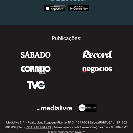
APP STORE
GOOGLE PLAY
Publicações:
Medialivre S.A. - Rua Luciana Stegagno Picchio, Nº 3 . 1549-023 Lisboa PORTUGAL | NIF: 502
801 034 | Tel.:
(+351) 210 494 999
(chamada para a rede fixa nacional) dias úteis, 9h-18h GMT
| Email:
assine@medialivre.pt