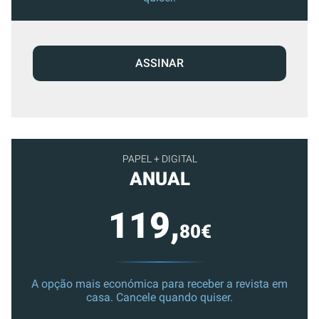
ASSINAR
PAPEL + DIGITAL
ANUAL
119,
80€
A opção mais económica para receber a revista em
casa. Cancele quando quiser.