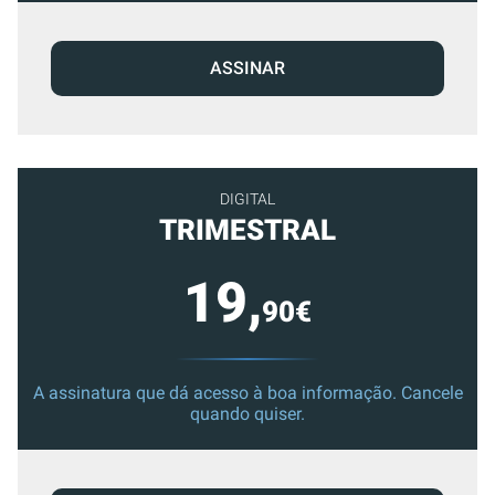
ASSINAR
DIGITAL
TRIMESTRAL
19,
90€
A assinatura que dá acesso à boa informação. Cancele
quando quiser.