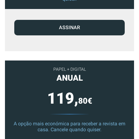
ASSINAR
PAPEL + DIGITAL
ANUAL
119,
80€
A opção mais económica para receber a revista em
casa. Cancele quando quiser.