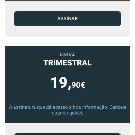
ASSINAR
DIGITAL
TRIMESTRAL
19,
90€
A assinatura que dá acesso à boa informação. Cancele
quando quiser.