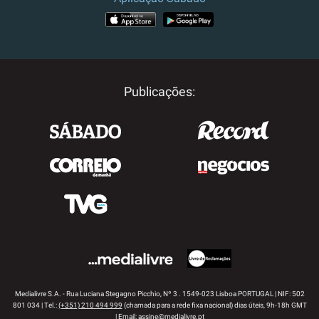
APP STORE
GOOGLE PLAY
Publicações:
Medialivre S.A. - Rua Luciana Stegagno Picchio, Nº 3 . 1549-023 Lisboa PORTUGAL | NIF: 502
801 034 | Tel.:
(+351) 210 494 999
(chamada para a rede fixa nacional) dias úteis, 9h-18h GMT
| Email:
assine@medialivre.pt